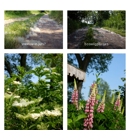
sneeuw in juni?
boswilgpluisjes