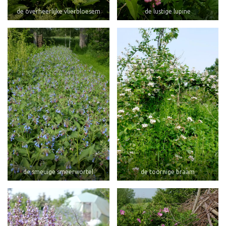
de overheerlijke vlierbloesem
de lustige lupine
de smeuïge smeerwortel
de toornige braam