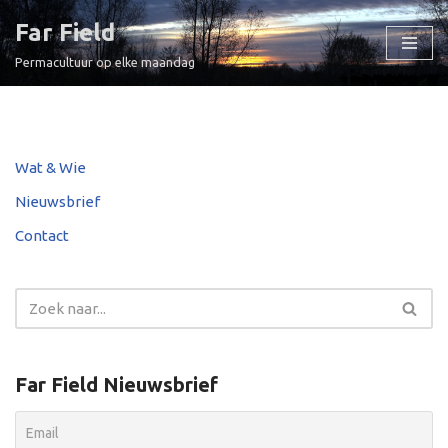
Far Field
Ga
Permacultuur op elke maandag
naar
de
inhoud
Wat & Wie
Nieuwsbrief
Contact
Far Field Nieuwsbrief