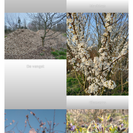
Machines
De vangst
Bloesems