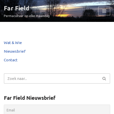
Far Field
Ga
Permacultuur op elke maandag
naar
de
inhoud
Wat & Wie
Nieuwsbrief
Contact
Far Field Nieuwsbrief