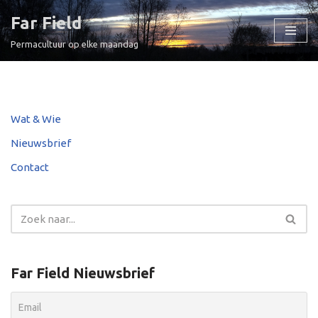
Far Field
Ga
Permacultuur op elke maandag
naar
de
inhoud
Wat & Wie
Nieuwsbrief
Contact
Far Field Nieuwsbrief